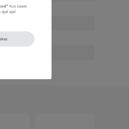
ikud"
kus saate
igal ajal
eskus