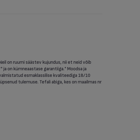
eil on ruumi säästev kujundus, nii et neid võib
** ja on kümneaastase garantiiga.* Moodsa ja
almistatud esmaklassilise kvaliteediga 18/10
iküpsenud tulemuse. Tefali abiga, kes on maailmas nr