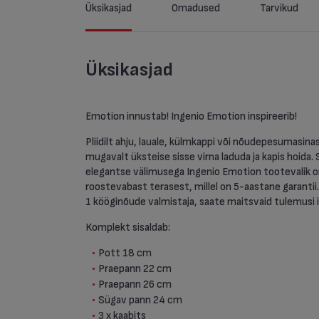
Üksikasjad
Omadused
Tarvikud
Üksikasjad
Emotion innustab! Ingenio Emotion inspireerib!
Pliidilt ahju, lauale, külmkappi või nõudepesumasin
mugavalt üksteise sisse virna laduda ja kapis hoida
elegantse välimusega Ingenio Emotion tootevalik o
roostevabast terasest, millel on 5-aastane garantii
1 kööginõude valmistaja, saate maitsvaid tulemusi i
Komplekt sisaldab:
Pott 18 cm
Praepann 22 cm
Praepann 26 cm
Sügav pann 24 cm
3 x kaabits