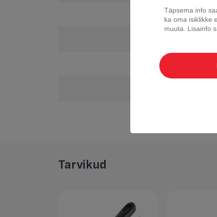
Täpsema info saa
Ühilduvus ahjudeg
ka oma isiklikke 
muuta.
Lisainfo
Valamisserv
Käepideme tüüp
Kuumutusnäidik
Pinnakatte omad
Tarvikud