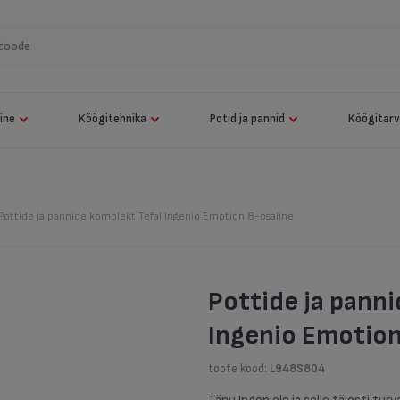
Näita kõiki
Elektrigrill Tefal OptiGrill Elite XL
Kuumaõhufritüür Tefal Easy Fry & Grill 9 in 1
mine
Köögitehnika
Potid ja pannid
Köögitarv
Robottolmuimeja Tefal X-plorer 120 AI Animal & Allergy
Pottide komplekt + Käepide Tefal Jamie Oliver 9-osaline
Pottide ja pannide komplekt Tefal Ingenio Emotion 8-osaline
Robottolmuimeja Tefal X-plorer 120 AI Animal & Allergy
Pottide ja pann
Ingenio Emotion
toote kood:
L948S804