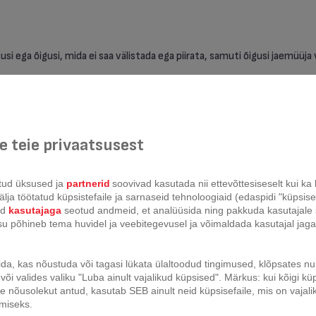
usi ega õigusi, mida ei saa välistada ega piirata, samuti õigusi jaemüüja v
 tootemargi müüginumbrid, kööginõude kategooria.
 teie privaatsusest
tud üksused ja
partnerid
soovivad kasutada nii ettevõttesiseselt kui k
lja töötatud küpsistefaile ja sarnaseid tehnoloogiaid (edaspidi "küpsisefa
id
kasutajaga
seotud andmeid, et analüüsida ning pakkuda kasutajale 
isu põhineb tema huvidel ja veebitegevusel ja võimaldada kasutajal jag
e/viimistlus
Mittenakkuv pinnakate
ida, kas nõustuda või tagasi lükata ülaltoodud tingimused, klõpsates 
iimistlus
Peegliefektiga roostevaba teras
või valides valiku "Luba ainult vajalikud küpsised". Märkus: kui kõigi küp
 nõusolekut antud, kasutab SEB ainult neid küpsisefaile, mis on vajali
Roostevaba teras
imiseks.