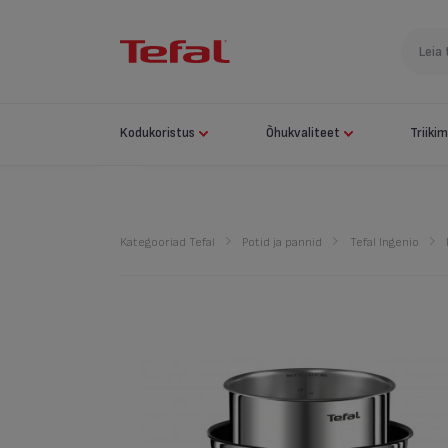
Kodukoristus
Õhukvaliteet
Triiki
Kategooriad Tefal
Potid ja pannid
Tefal Ingenio