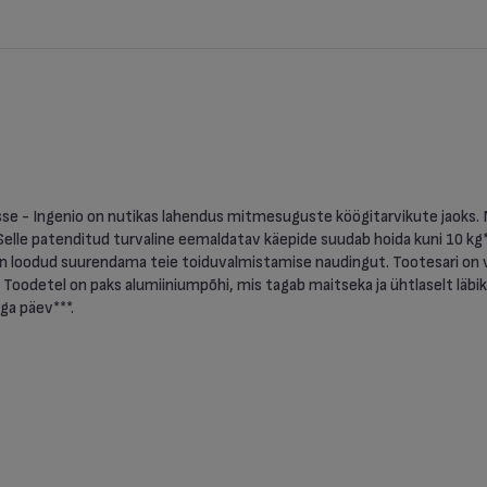
asse - Ingenio on nutikas lahendus mitmesuguste köögitarvikute jaoks. N
. Selle patenditud turvaline eemaldatav käepide suudab hoida kuni 10 kg
n loodud suurendama teie toiduvalmistamise naudingut. Tootesari on v
. Toodetel on paks alumiiniumpõhi, mis tagab maitseka ja ühtlaselt läb
ga päev***.