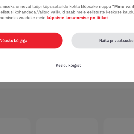
miseks erinevat tüüpi küpsisefailide kohta klõpsake nuppu
"Minu val
a
Kõik, v.a käepidemed
eelistusi kohandada.
Valitud valikuid saab meie eelistuste keskuse kaudu 
 saamiseks vaadake meie
küpsiste kasutamise poliitikat
.
Eemaldatav
Nõustu kõigiga
Näita privaatsusk
Keeldu kõigist
used
PFOA-vaba