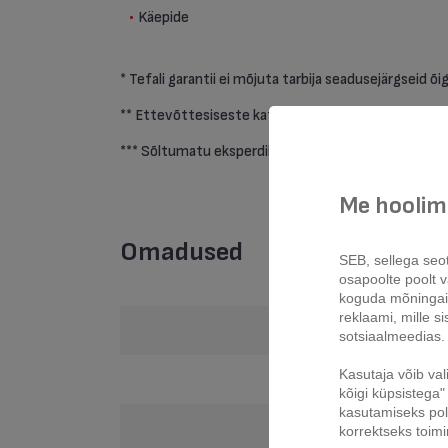
Käepide
* Tefali garantii ei mõjuta tarbija seadusejärgseid õig
** Ettevõttesiseste katsete põhjal
*** Sõltumatu eksperdikogu andmed 2016. aastast,
Me hoolime
Omadused
SEB, sellega seo
osapoolte poolt vä
koguda mõninga
reklaami, mille s
Sisemine pinnakat
sotsiaalmeedias.
Kasutaja võib val
Väline pinnakate/v
kõigi küpsistega" 
kasutamiseks pole
Materjal
korrektseks toim