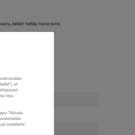
astu, kellelt tarbija toote ostis.
a kolmandate
ilid"), et
sihipärast
ada sisu
nuppu "Nõustu
sistefailide
kud veebilehe