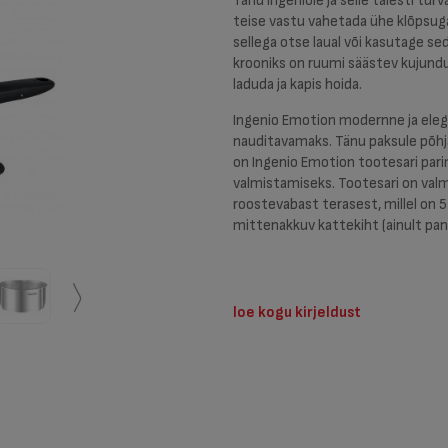
Tänu Ingeniole ja selle täiesti tu
teise vastu vahetada ühe klõpsuga.
sellega otse laual või kasutage se
krooniks on ruumi säästev kujundus
laduda ja kapis hoida.
Ingenio Emotion modernne ja ele
nauditavamaks. Tänu paksule põhjal
on Ingenio Emotion tootesari pari
valmistamiseks. Tootesari on valm
roostevabast terasest, millel on 
mittenakkuv kattekiht (ainult pan
〱
loe kogu kirjeldust