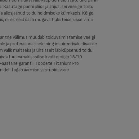
rvaliselt eemaldatavale käepidemele saate ühe panni
 Kasutage panni pliidil ja ahjus, serveerige toitu
da allesjäänud toidu hoidmiseks külmkapis. Kõige
, nii et neid saab mugavalt üksteise sisse virna
gantne välimus muudab toiduvalmistamise veelgi
e ja professionaalsele ning inspireerivale disainile
m valik maitseka ja ühtlaselt läbiküpsenud toidu
istatud esmaklassilise kvaliteediga 18/10
5-aastane garantii. Toodete Titanium Pro
nidel) tagab äärmise vastupidavuse.