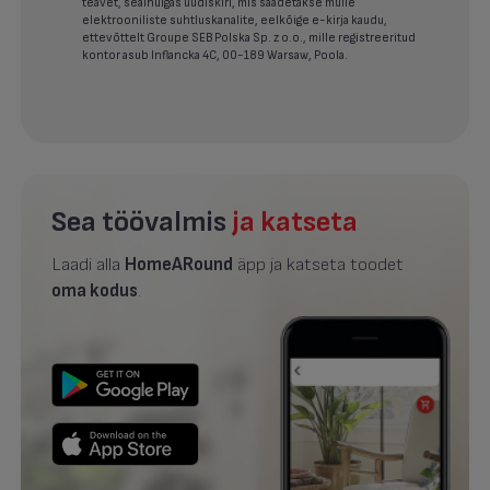
teavet, sealhulgas uudiskiri, mis saadetakse mulle
elektrooniliste suhtluskanalite, eelkõige e-kirja kaudu,
ettevõttelt Groupe SEB Polska Sp. z o.o., mille registreeritud
kontor asub Inflancka 4C, 00-189 Warsaw, Poola.
Sea töövalmis
ja katseta
Laadi alla
HomeARound
äpp ja katseta toodet
oma kodus
.