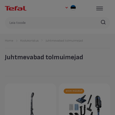
Home
Kodukoristus
Juhtmevabad tolmuimejad
Juhtmevabad tolmuimejad
enim müüdud