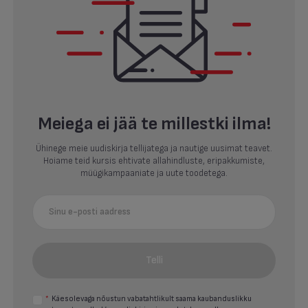
Meiega ei jää te millestki ilma!
Ühinege meie uudiskirja tellijatega ja nautige uusimat teavet.
Hoiame teid kursis ehtivate allahindluste, eripakkumiste,
müügikampaaniate ja uute toodetega.
Telli
*
Käesolevaga nõustun vabatahtlikult saama kaubanduslikku