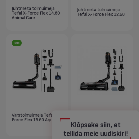
Juhtmeta tolmuimeja
Juhtmeta tolmuimeja
Tefal X-Force Flex 14.60
Tefal X-Force Flex 12.60
Animal Care
uus
Juhtmeta tolmuimeja
Varstolmuimeja Tefal X-
Tefal X-Force Flex 15.60
Force Flex 15.60 Aqua
Aqua
Klõpsake siin, et
tellida meie uudiskiri!