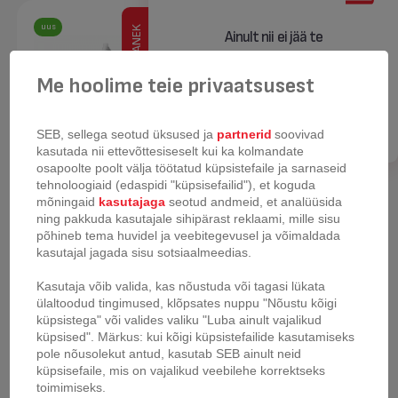
uus
KOKKUPANEK
Ainult nii ei jää te
reklaamikampaaniatest ilma.
Me hoolime teie privaatsusest
Registreeru
SEB, sellega seotud üksused ja
partnerid
soovivad
kasutada nii ettevõttesiseselt kui ka kolmandate
osapoolte poolt välja töötatud küpsistefaile ja sarnaseid
tehnoloogiaid (edaspidi "küpsisefailid"), et koguda
mõningaid
kasutajaga
seotud andmeid, et analüüsida
ning pakkuda kasutajale sihipärast reklaami, mille sisu
Tefal X-Clean 10
Juhtmeta tolmuimeja
põhineb tema huvidel ja veebitegevusel ja võimaldada
Tefal X-Force Flex 14.80
kasutajal jagada sisu sotsiaalmeedias.
Kasutaja võib valida, kas nõustuda või tagasi lükata
ülaltoodud tingimused, klõpsates nuppu "Nõustu kõigi
küpsistega" või valides valiku "Luba ainult vajalikud
küpsised". Märkus: kui kõigi küpsistefailide kasutamiseks
pole nõusolekut antud, kasutab SEB ainult neid
küpsisefaile, mis on vajalikud veebilehe korrektseks
toimimiseks.