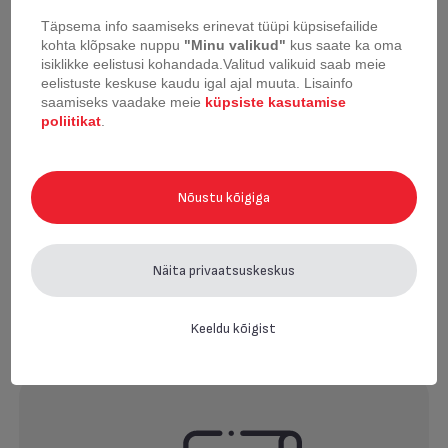
Täpsema info saamiseks erinevat tüüpi küpsisefailide
kohta klõpsake nuppu
"Minu valikud"
kus saate ka oma
isiklikke eelistusi kohandada.
Valitud valikuid saab meie
eelistuste keskuse kaudu igal ajal muuta.
Lisainfo
saamiseks vaadake meie
küpsiste kasutamise
poliitikat
.
Juhtmeta tolmuimeja
Juhtmeta tolmuimeja
Tefal X-Force Flex 13.60
Tefal X-Force Flex 9.60
Nõustu kõigiga
Näita privaatsuskeskus
Lk kohta
24
Keeldu kõigist