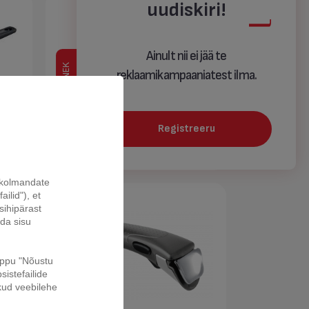
uudiskiri!
Ainult nii ei jää te
KOKKUPANEK
reklaamikampaaniatest ilma.
Registreeru
 cm
Praepann Tefal XL Intense 30 cm
a kolmandate
ilid"), et
sihipärast
ada sisu
nuppu "Nõustu
sistefailide
kud veebilehe