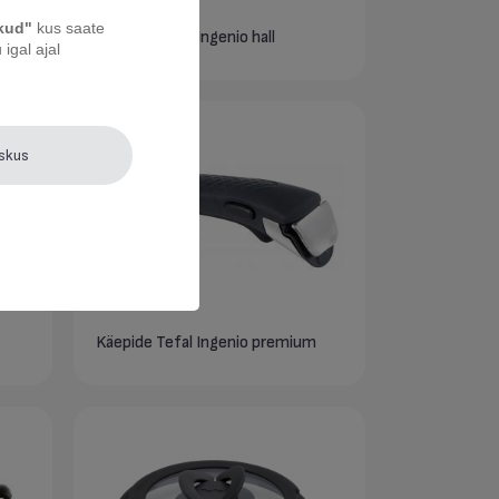
ikud"
kus saate
 cm
Käepide Tefal Ingenio hall
igal ajal
eskus
Käepide Tefal Ingenio premium