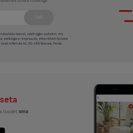
mpaaniate ja uute toodetega.
Telli
duslikku teavet, sealhulgas uudiskiri, mis
e, eelkõige e-kirja kaudu, ettevõttelt Groupe
or asub Inflancka 4C, 00-189 Warsaw, Poola.
tseta
ta toodet
oma