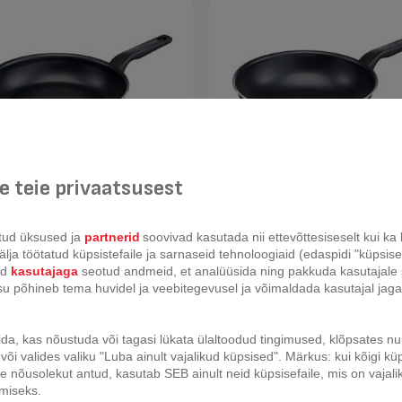
 teie privaatsusest
pann Tefal XL Intense 28 cm
Vokkpann Tefal XL Intense 28
tud üksused ja
partnerid
soovivad kasutada nii ettevõttesiseselt kui k
lja töötatud küpsistefaile ja sarnaseid tehnoloogiaid (edaspidi "küpsisefa
id
kasutajaga
seotud andmeid, et analüüsida ning pakkuda kasutajale 
isu põhineb tema huvidel ja veebitegevusel ja võimaldada kasutajal jag
ida, kas nõustuda või tagasi lükata ülaltoodud tingimused, klõpsates 
või valides valiku "Luba ainult vajalikud küpsised". Märkus: kui kõigi küp
 nõusolekut antud, kasutab SEB ainult neid küpsisefaile, mis on vajali
imiseks.