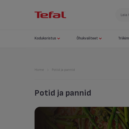
Kodukoristus
Õhukvaliteet
Triiki
Home
Potid ja pannid
Potid ja pannid