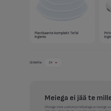
Plastkaante komplekt Tefal
Prit
Ingenio
Ing
Lk kohta
24
Meiega ei jää te mill
Ühinege meie uudiskirja tellijatega ja nautige 