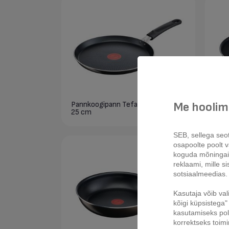
Me hoolime
Pannkoogipann Tefal XL Intense
Prae
25 cm
SEB, sellega seo
osapoolte poolt vä
koguda mõninga
reklaami, mille s
sotsiaalmeedias.
Kasutaja võib val
kõigi küpsistega" 
kasutamiseks pole
korrektseks toim