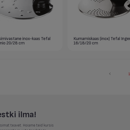
simivastane inox-kaas Tefal
Kurnamiskaas (inox) Tefal Inge
enio 20/28 cm
16/18/20 cm
estki ilma!
uusimat teavet. Hoiame teid kursis