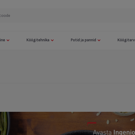
Näita kõiki
Elektrigrill Tefal OptiGrill Elite XL
Kuumaõhufritüür Tefal Easy Fry & Grill 9 in 1
mine
Köögitehnika
Potid ja pannid
Köögitarv
Robottolmuimeja Tefal X-plorer 120 AI Animal & Allergy
Pottide komplekt + Käepide Tefal Jamie Oliver 9-osaline
Robottolmuimeja Tefal X-plorer 120 AI Animal & Allergy