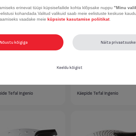
miseks erinevat tüüpi küpsisefailide kohta klõpsake nuppu
"Minu val
pann Tefal XL Intense 20 cm
Praepann Tefal XL Intense 24
eelistusi kohandada.
Valitud valikuid saab meie eelistuste keskuse kaudu 
 saamiseks vaadake meie
küpsiste kasutamise poliitikat
.
Nõustu kõigiga
Näita privaatsusk
Keeldu kõigist
ide Tefal Ingenio
Käepide Tefal Ingenio