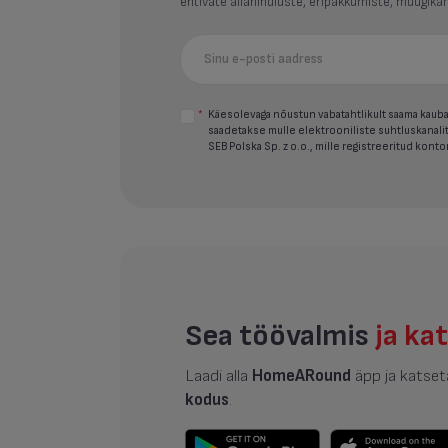
ehtivate allahindluste, eripakkumiste, müügika
*
Käesolevaga nõustun vabatahtlikult saama kauban
saadetakse mulle elektrooniliste suhtluskanalit
SEB Polska Sp. z o.o., mille registreeritud kont
Sea töövalmis
ja ka
Laadi alla
HomeARound
äpp ja katse
kodus
.