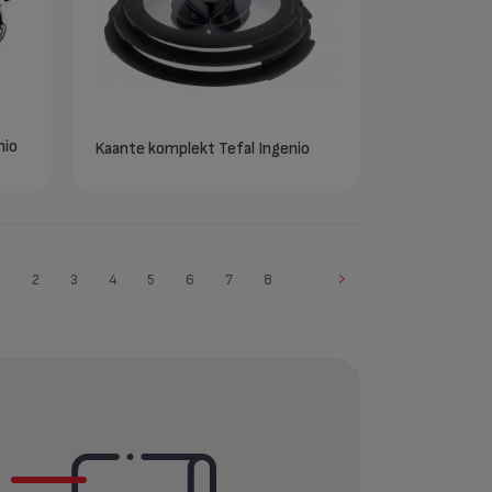
nio
Kaante komplekt Tefal Ingenio
1
2
3
4
5
6
7
8