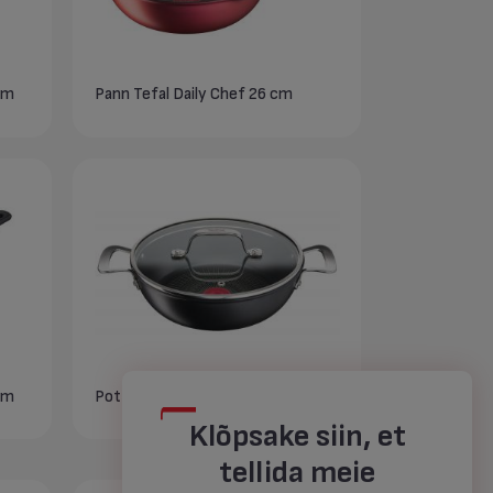
cm
Pann Tefal Daily Chef 26 cm
cm
Pott Tefal Unlimited 26 cm
Klõpsake siin, et
tellida meie