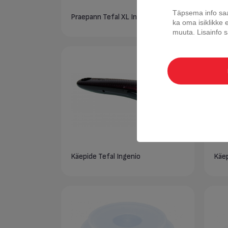
Täpsema info saa
Praepann Tefal XL Intense 26 cm
Prae
ka oma isiklikke 
muuta.
Lisainfo
Käepide Tefal Ingenio
Käep