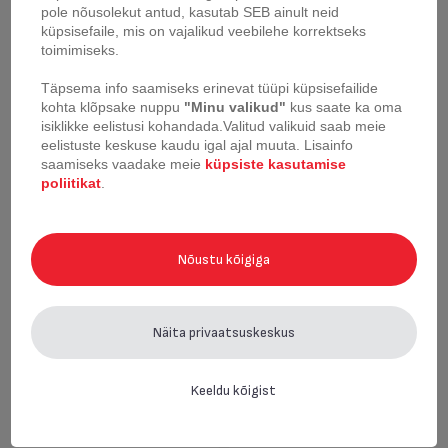
pole nõusolekut antud, kasutab SEB ainult neid
küpsisefaile, mis on vajalikud veebilehe korrektseks
toimimiseks.
Multikeetja Tefal Turbo
Multikeetja Tefal Fuzzy
Cuisine
Spherical Bowl
Täpsema info saamiseks erinevat tüüpi küpsisefailide
kohta klõpsake nuppu
"Minu valikud"
kus saate ka oma
isiklikke eelistusi kohandada.
Valitud valikuid saab meie
eelistuste keskuse kaudu igal ajal muuta.
Lisainfo
saamiseks vaadake meie
küpsiste kasutamise
uus
uus
poliitikat
.
Nõustu kõigiga
Näita privaatsuskeskus
Keeldu kõigist
Riiv Tefal Eco Respect
Hakkija Tefal Eco
Respect