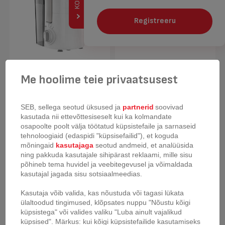
Registreeru
Me hoolime teie privaatsusest
Aeglasel kiirusel
Mahlapress Tefal
mahlapress Tefal Ultra
Fruitelia Plus
Juice Digit
SEB, sellega seotud üksused ja
partnerid
soovivad
kasutada nii ettevõttesiseselt kui ka kolmandate
osapoolte poolt välja töötatud küpsistefaile ja sarnaseid
tehnoloogiaid (edaspidi "küpsisefailid"), et koguda
uus
uus
mõningaid
kasutajaga
seotud andmeid, et analüüsida
ning pakkuda kasutajale sihipärast reklaami, mille sisu
põhineb tema huvidel ja veebitegevusel ja võimaldada
kasutajal jagada sisu sotsiaalmeedias.
Kasutaja võib valida, kas nõustuda või tagasi lükata
ülaltoodud tingimused, klõpsates nuppu "Nõustu kõigi
küpsistega" või valides valiku "Luba ainult vajalikud
küpsised". Märkus: kui kõigi küpsistefailide kasutamiseks