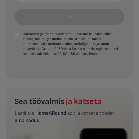
Telli
*
Käesolevaga nõustun vabatahtlikult saama kaubanduslikku
teavet, sealhulgas uudiskiri, mis saadetakse mulle
elektrooniliste suhtluskanalite, eelkõige e-kirja kaudu,
ettevõttelt Groupe SEB Polska Sp. z o.o., mille registreeritud
kontor asub Inflancka 4C, 00-189 Warsaw, Poola.
Sea töövalmis
ja katseta
Laadi alla
HomeARound
äpp ja katseta toodet
oma kodus
.