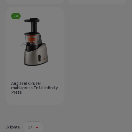
uus
Aeglasel kiirusel
mahlapress Tefal Infinity
Press
Lk kohta
24