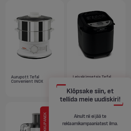
Aurupott Tefal
Leivaküpsetaja Tefal
Convenient INOX
Pain & Trésors Maison
Klõpsake siin, et
tellida meie uudiskiri!
KOKKUPANEK
Ainult nii ei jää te
reklaamikampaaniatest ilma.