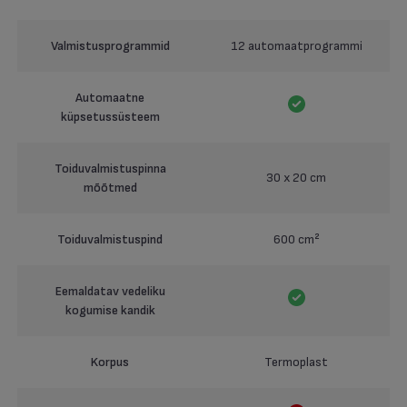
Valmistusprogrammid
12 automaatprogrammi
Automaatne
küpsetussüsteem
Toiduvalmistuspinna
30 x 20 cm
mõõtmed
Toiduvalmistuspind
600 cm²
Eemaldatav vedeliku
kogumise kandik
Korpus
Termoplast