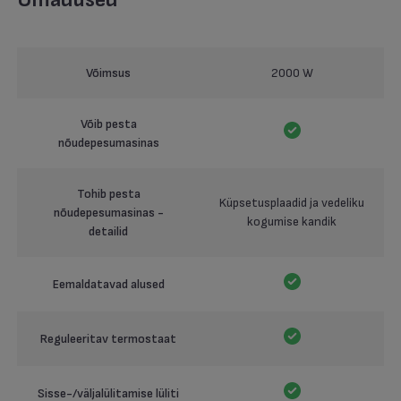
Võimsus
2000 W
Võib pesta
nõudepesumasinas
Tohib pesta
Küpsetusplaadid ja vedeliku
nõudepesumasinas -
kogumise kandik
detailid
Eemaldatavad alused
Reguleeritav termostaat
Sisse-/väljalülitamise lüliti