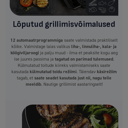
Lõputud grillimisvõimalused
12 automaatrprogrammiga
saate valmistada praktiliselt
kõike. Valmistage laias valikus
liha-, linnuliha-, kala- ja
köögiviljaroogi
ja palju muud - ilma et peaksite kogu aeg
ise juures passima ja
tagatud on parimad tulemused
.
Külmutatud toitude kiireks valmistamiseks saate
kasutada
külmutatud toidu režiimi
. Täiendav
käsirežiim
tagab, et
saate seadet kasutada just nii, nagu teile
meeldib
. Nautige grillimist aastaringselt!