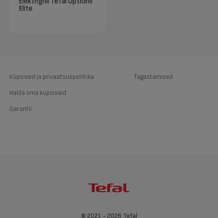
Elektrigrill Tefal OptiGrill
Elite
Küpsised ja privaatsuspoliitika
Tagastamised
Halda oma küpsiseid
Garantii
© 2021 - 2026 Tefal