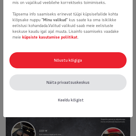
mis on vajalikud veebilehe korrektseks toimimiseks.
Täpsema info saamiseks erinevat tüüpi küpsisefailide kohta
klõpsake nuppu
"Minu valikud"
kus saate ka oma isiklikke
eelistusi kohandada.
Valitud valikuid saab meie eelistuste
keskuse kaudu igal ajal muuta.
Lisainfo saamiseks vaadake
Moodne disain
meie
küpsiste kasutamise poliitikat
.
Disainimisel on peamiseks peetud maitsvate roogade
valmistamist, kuid ka seadme enda maitsekat
Nõustu kõigiga
väljanägemist. Kaunis täiendus igasse kööki. Kompaktse
suurusega toode mahub ka kõige väiksematesse
ruumidesse.
Näita privaatsuskeskus
Keeldu kõigist