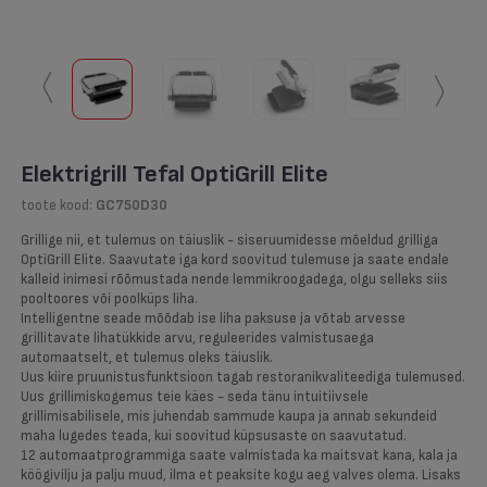
〱
〱
Elektrigrill Tefal OptiGrill Elite
toote kood:
GC750D30
Grillige nii, et tulemus on täiuslik - siseruumidesse mõeldud grilliga
OptiGrill Elite. Saavutate iga kord soovitud tulemuse ja saate endale
kalleid inimesi rõõmustada nende lemmikroogadega, olgu selleks siis
pooltoores või poolküps liha.
Intelligentne seade mõõdab ise liha paksuse ja võtab arvesse
grillitavate lihatükkide arvu, reguleerides valmistusaega
automaatselt, et tulemus oleks täiuslik.
Uus kiire pruunistusfunktsioon tagab restoranikvaliteediga tulemused.
Uus grillimiskogemus teie käes - seda tänu intuitiivsele
grillimisabilisele, mis juhendab sammude kaupa ja annab sekundeid
maha lugedes teada, kui soovitud küpsusaste on saavutatud.
12 automaatprogrammiga saate valmistada ka maitsvat kana, kala ja
köögivilju ja palju muud, ilma et peaksite kogu aeg valves olema. Lisaks