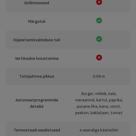
Grillimisasend
Märgutuli
Küpsetamisvalmiduse tuli
Vertikaalne hoiustamine
Toitejuhtme pikkus
0.58 m
Burger, võileib, kala,
Automaatprogrammide
mereannid, kartul, paprika,
detailid
punane liha, kana, vorst,
peekon, baklažaan, tomat
Termostaadi seadistused
4 asendiga käsirežiim