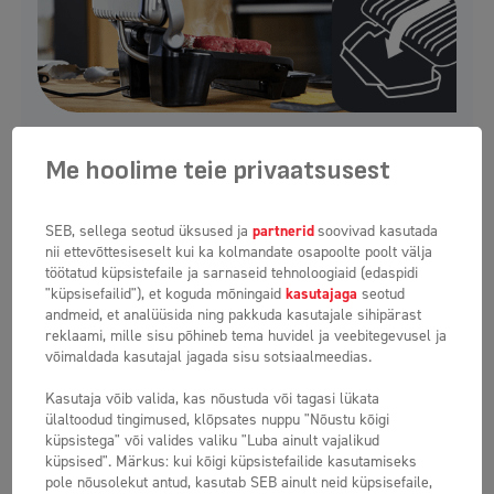
Topeltmugavus
Me hoolime teie privaatsusest
Mahukas tilgakogumisalus ja 7-kraadise nurga all kaldu
grilliplaadid muudavad grillimise ja puhastamise veelgi
SEB, sellega seotud üksused ja
partnerid
soovivad kasutada
nii ettevõttesiseselt kui ka kolmandate osapoolte poolt välja
mugavamaks. Disain võimaldab vaevata eemaldada
töötatud küpsistefaile ja sarnaseid tehnoloogiaid (edaspidi
kogu grillimisel tekkiva rasva ja vedelikud.
"küpsisefailid"), et koguda mõningaid
kasutajaga
seotud
andmeid, et analüüsida ning pakkuda kasutajale sihipärast
reklaami, mille sisu põhineb tema huvidel ja veebitegevusel ja
võimaldada kasutajal jagada sisu sotsiaalmeedias.
Kasutaja võib valida, kas nõustuda või tagasi lükata
ülaltoodud tingimused, klõpsates nuppu "Nõustu kõigi
küpsistega" või valides valiku "Luba ainult vajalikud
küpsised". Märkus: kui kõigi küpsistefailide kasutamiseks
pole nõusolekut antud, kasutab SEB ainult neid küpsisefaile,