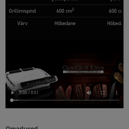
2
2
Grillimispind
600 cm
600 cm
Värv
Hõbedane
Hõbedane
Omadused