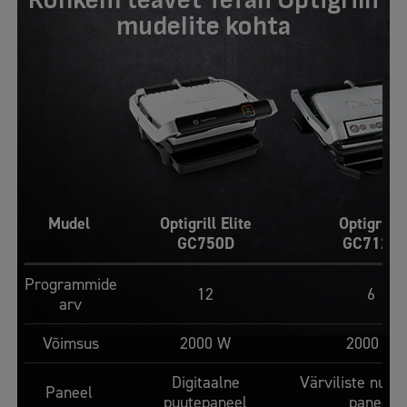
Rohkem teavet Tefali Optigrilli
mudelite kohta
Mudel
Optigrill Elite
Optigrill+
GC750D
GC712D
Programmide
12
6
arv
Võimsus
2000 W
2000 W
Digitaalne
Värviliste nup
Paneel
puutepaneel
paneel