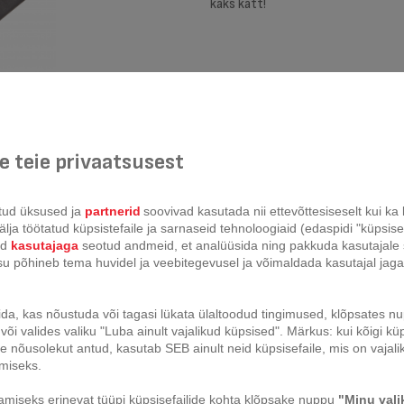
kaks kätt!
 teie privaatsusest
tud üksused ja
partnerid
soovivad kasutada nii ettevõttesiseselt kui k
lja töötatud küpsistefaile ja sarnaseid tehnoloogiaid (edaspidi "küpsisefa
id
kasutajaga
seotud andmeid, et analüüsida ning pakkuda kasutajale 
isu põhineb tema huvidel ja veebitegevusel ja võimaldada kasutajal jag
〱
ida, kas nõustuda või tagasi lükata ülaltoodud tingimused, klõpsates 
või valides valiku "Luba ainult vajalikud küpsised". Märkus: kui kõigi küp
 nõusolekut antud, kasutab SEB ainult neid küpsisefaile, mis on vajali
imiseks.
miseks erinevat tüüpi küpsisefailide kohta klõpsake nuppu
"Minu val