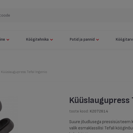
Näita kõiki
Elektrigrill Tefal OptiGrill Elite XL
Kuumaõhufritüür Tefal Easy Fry & Grill 9 in 1
mine
Köögitehnika
Potid ja pannid
Köögitarv
Robottolmuimeja Tefal X-plorer 120 AI Animal & Allergy
Pottide komplekt + Käepide Tefal Jamie Oliver 9-osaline
Küüslaugupress Tefal Ingenio
Robottolmuimeja Tefal X-plorer 120 AI Animal & Allergy
Küüslaugupress 
toote kood:
K2072614
Suure jõudlusega pressisüsteem k
valik esmaklassilisi Tefali kööginõu