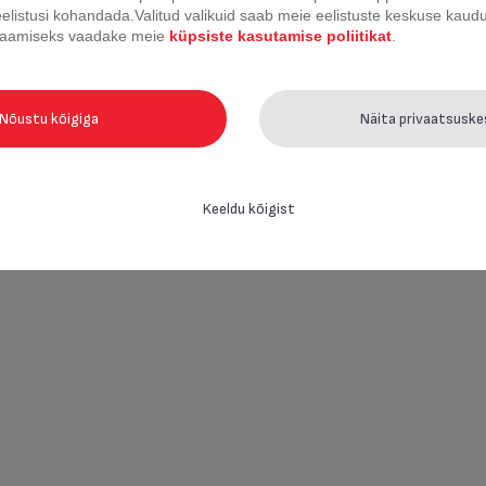
eelistusi kohandada.
Valitud valikuid saab meie eelistuste keskuse kaudu 
 saamiseks vaadake meie
küpsiste kasutamise poliitikat
.
Nõustu kõigiga
Näita privaatsusk
Keeldu kõigist