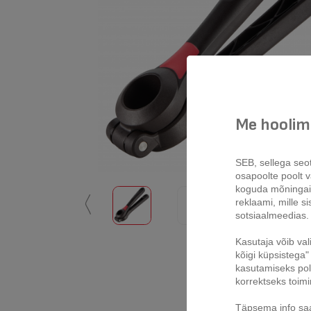
Me hoolime
SEB, sellega seo
osapoolte poolt vä
koguda mõninga
reklaami, mille s
〱
sotsiaalmeedias.
Kasutaja võib val
kõigi küpsistega" 
kasutamiseks pole
korrektseks toim
Täpsema info saa