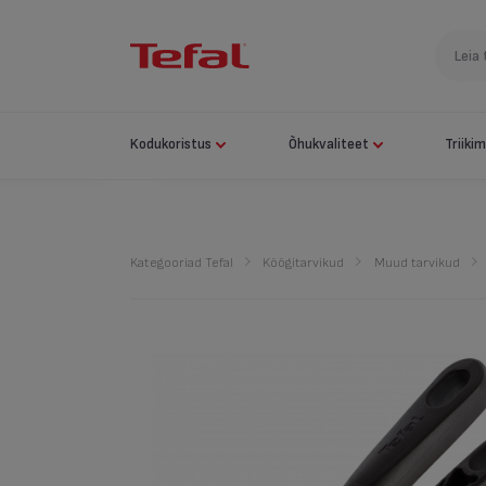
Kodukoristus
Õhukvaliteet
Triiki
Kategooriad Tefal
Köögitarvikud
Muud tarvikud