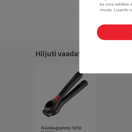
ka oma isiklikke 
muuta.
Lisainfo
Hiljuti vaadatud
Küüslaugupress Tefal