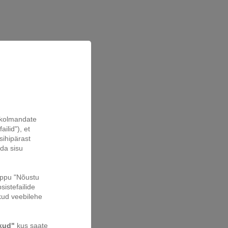
a kolmandate
ilid"), et
sihipärast
ada sisu
nuppu "Nõustu
sistefailide
kud veebilehe
ikud"
kus saate