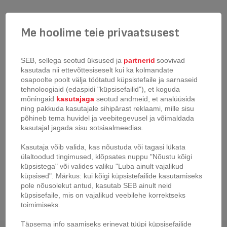
Me hoolime teie privaatsusest
Klaaskaas Tefal Ingenio 22 cm
SEB, sellega seotud üksused ja
partnerid
soovivad
toote kood:
L9936482
kasutada nii ettevõttesiseselt kui ka kolmandate
osapoolte poolt välja töötatud küpsistefaile ja sarnaseid
Tefal kaas läbimõõduga 22 cm. See on valmistatud klaasist ja
tehnoloogiaid (edaspidi "küpsisefailid"), et koguda
silikoonist. Käepidemed on iga kaanega eraldi integreeritud ja nii ei pea
mõningaid
kasutajaga
seotud andmeid, et analüüsida
enam küpsetamise ajal magnetkäepidet otsima ega aeg-ajalt asju
ning pakkuda kasutajale sihipärast reklaami, mille sisu
ümber korraldama. Kokkupandavad käepidemed hõlpsaks hoidmiseks,
põhineb tema huvidel ja veebitegevusel ja võimaldada
pange lihtsalt üks kaas teise peale ja käepide mahub automaatselt
kasutajal jagada sisu sotsiaalmeedias.
alla. Silikoonviimistlus kaante ümber kaitseb Ingenio köögitarbeid
pottide servakatte kriimustamise eest.
Kasutaja võib valida, kas nõustuda või tagasi lükata
ülaltoodud tingimused, klõpsates nuppu "Nõustu kõigi
küpsistega" või valides valiku "Luba ainult vajalikud
küpsised". Märkus: kui kõigi küpsistefailide kasutamiseks
pole nõusolekut antud, kasutab SEB ainult neid
küpsisefaile, mis on vajalikud veebilehe korrektseks
toimimiseks.
Täpsema info saamiseks erinevat tüüpi küpsisefailide