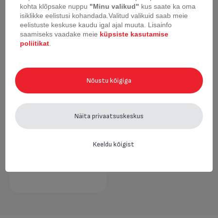
kohta klõpsake nuppu
"Minu valikud"
kus saate ka oma
Hiljuti vaadatud
isiklikke eelistusi kohandada.
Valitud valikuid saab meie
eelistuste keskuse kaudu igal ajal muuta.
Lisainfo
saamiseks vaadake meie
küpsiste kasutamise
poliitikat
.
Nõustu kõigiga
Näita privaatsuskeskus
Keeldu kõigist
Klaaskaas Tefal Ingenio
22 cm