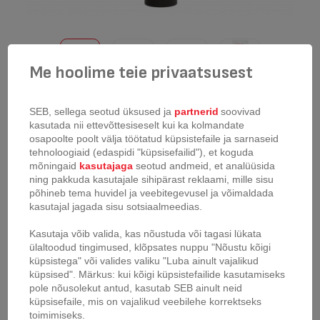
Me hoolime teie privaatsusest
Veinipudeli avaja Tefal Ingenio
SEB, sellega seotud üksused ja
partnerid
soovivad
kasutada nii ettevõttesiseselt kui ka kolmandate
toote kood:
K2073414
osapoolte poolt välja töötatud küpsistefaile ja sarnaseid
tehnoloogiaid (edaspidi "küpsisefailid"), et koguda
Sisseehitatud fooliumlõikuriga korgitser rõõmustab kindlasti tõelise
mõningaid
kasutajaga
seotud andmeid, et analüüsida
disaini austajaid. Esteetiline ja stiilne, millega saab hõlpsasti
ning pakkuda kasutajale sihipärast reklaami, mille sisu
veinipudeli avada. Klassikaline, kuid usaldusväärne "liblika" disain, kui
põhineb tema huvidel ja veebitegevusel ja võimaldada
ots on korki keeratud, tõstke lihtsalt käepidet, et kork välja tõmmata.
kasutajal jagada sisu sotsiaalmeedias.
Korgist vabanemiseks lase käepidemed lihtsalt alla ja kork kukub ise
välja. Disain: roostevaba teras, silikoonelemendid. Korgitser on
Kasutaja võib valida, kas nõustuda või tagasi lükata
kuumuskindel kuni 230° C (silikoonosad kuni 250° C) ja
ülaltoodud tingimused, klõpsates nuppu "Nõustu kõigi
nõudepesumasinas pestav.
küpsistega" või valides valiku "Luba ainult vajalikud
küpsised". Märkus: kui kõigi küpsistefailide kasutamiseks
pole nõusolekut antud, kasutab SEB ainult neid
küpsisefaile, mis on vajalikud veebilehe korrektseks
toimimiseks.