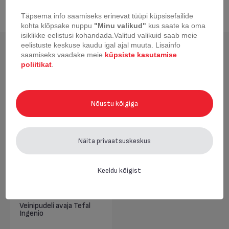
Täpsema info saamiseks erinevat tüüpi küpsisefailide
kohta klõpsake nuppu
"Minu valikud"
kus saate ka oma
isiklikke eelistusi kohandada.
Valitud valikuid saab meie
eelistuste keskuse kaudu igal ajal muuta.
Lisainfo
Hiljuti vaadatud
saamiseks vaadake meie
küpsiste kasutamise
poliitikat
.
Nõustu kõigiga
Näita privaatsuskeskus
Keeldu kõigist
Veinipudeli avaja Tefal
Ingenio