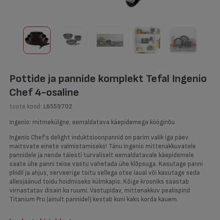
Pottide ja pannide komplekt Tefal Ingenio
Chef 4-osaline
toote kood:
L6559702
Ingenio: mitmekülgne, eemaldatava käepidemega kööginõu
Ingenio Chef's delight induktsioonpannid on parim valik iga päev
maitsvate einete valmistamiseks! Tänu Ingenio mittenakkuvatele
pannidele ja nende täiesti turvaliselt eemaldatavale käepidemele
saate ühe panni teise vastu vahetada ühe klõpsuga. Kasutage panni
pliidil ja ahjus, serveerige toitu sellega otse laual või kasutage seda
allesjäänud toidu hoidmiseks külmkapis. Kõige krooniks säästab
virnastatav disain ka ruumi. Vastupidav, mittenakkuv pealispind
Titanium Pro (ainult pannidel) kestab kuni kaks korda kauem.