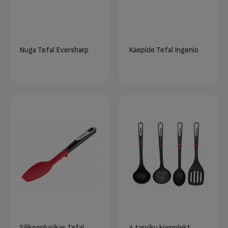
Nuga Tefal Eversharp
Käepide Tefal Ingenio
Silikoonlusikas Tefal
4 tarviku komplekt