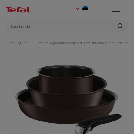
Tefal Ingenio
Pottide ja pannide komplekt Tefal Ingenio Chef 4-osaline