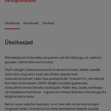
loe kogu kirjeldust
Üksikasjad
Omadused
Tarvikud
Üksikasjad
Mitmekülgsed mittenakkuvad pannid vaid ühe klõpsuga, et saaksite
iga päev valmistada maitsva eine
Chef's delight induktsioonpannid on disainitud neile, kellele meeldib
süüa teha, ning neist saab teie liitlane igapäevasel
toiduvalmistamisel, seda tänu pealispinnale Titanium Pro, mis kestab
kuni kaks korda kauem. Chef's delight muudab igapäevase
toiduvalmistamise ülimaks naudinguks. Pliidilt ahju, lauale, külmkappi
või nõudepesumasinasse - Ingenio on nutikas lahendus mitmesuguste
köögitarvikute jaoks.
Neil on ruumi säästev kujundus, nii et neid võib virnastada ja kapis
mugavalt hoida. Patenditud turvaline eemaldatav käepide suudab