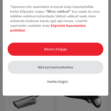
Valamisserv
Täpsema info saamiseks erinevat tüüpi küpsisefailide
kohta klõpsake nuppu
"Minu valikud"
kus saate ka oma
Käepideme tüüp
Eemaldatav
isiklikke eelistusi kohandada.
Valitud valikuid saab meie
eelistuste keskuse kaudu igal ajal muuta.
Lisainfo
saamiseks vaadake meie
küpsiste kasutamise
Välise pinnakatte värv
Pruun – kakao
poliitikat
.
Nõustu kõigiga
Tarvikud
Näita privaatsuskeskus
Keeldu kõigist