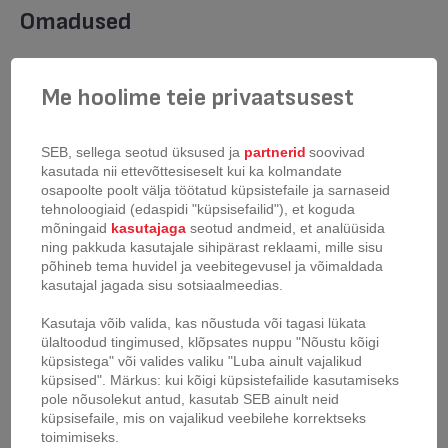
Omadused
Me hoolime teie privaatsusest
Induktsioon - gaasi -
Soojusallikas
elektriline - keraamiline -
halogeen
SEB, sellega seotud üksused ja
partnerid
soovivad
kasutada nii ettevõttesiseselt kui ka kolmandate
osapoolte poolt välja töötatud küpsistefaile ja sarnaseid
Sisemine
tehnoloogiaid (edaspidi "küpsisefailid"), et koguda
Mittenakkuv pinnakate
pinnakate/viimistlus
mõningaid
kasutajaga
seotud andmeid, et analüüsida
ning pakkuda kasutajale sihipärast reklaami, mille sisu
põhineb tema huvidel ja veebitegevusel ja võimaldada
Väline pinnakate/viimistlus
Mittenakkuv pinnakate
kasutajal jagada sisu sotsiaalmeedias.
Kasutaja võib valida, kas nõustuda või tagasi lükata
Materjal
Alumiinium
ülaltoodud tingimused, klõpsates nuppu "Nõustu kõigi
küpsistega" või valides valiku "Luba ainult vajalikud
küpsised". Märkus: kui kõigi küpsistefailide kasutamiseks
Ühilduvus ahjudega
Kõik, v.a käepidemed
pole nõusolekut antud, kasutab SEB ainult neid
küpsisefaile, mis on vajalikud veebilehe korrektseks
toimimiseks.