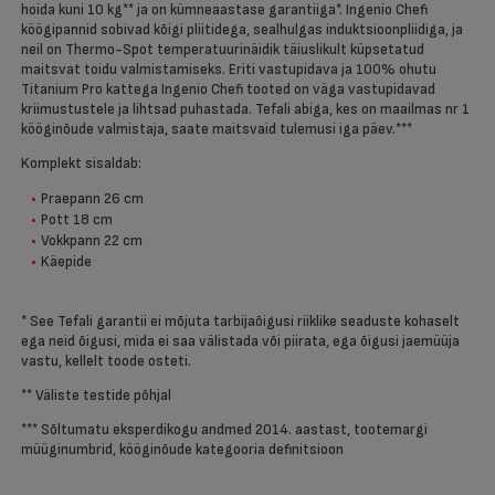
hoida kuni 10 kg** ja on kümneaastase garantiiga*. Ingenio Chefi
köögipannid sobivad kõigi pliitidega, sealhulgas induktsioonpliidiga, ja
neil on Thermo-Spot temperatuurinäidik täiuslikult küpsetatud
maitsvat toidu valmistamiseks. Eriti vastupidava ja 100% ohutu
Titanium Pro kattega Ingenio Chefi tooted on väga vastupidavad
kriimustustele ja lihtsad puhastada. Tefali abiga, kes on maailmas nr 1
kööginõude valmistaja, saate maitsvaid tulemusi iga päev.***
Komplekt sisaldab:
Praepann 26 cm
Pott 18 cm
Vokkpann 22 cm
Käepide
* See Tefali garantii ei mõjuta tarbijaõigusi riiklike seaduste kohaselt
ega neid õigusi, mida ei saa välistada või piirata, ega õigusi jaemüüja
vastu, kellelt toode osteti.
** Väliste testide põhjal
*** Sõltumatu eksperdikogu andmed 2014. aastast, tootemargi
müüginumbrid, kööginõude kategooria definitsioon