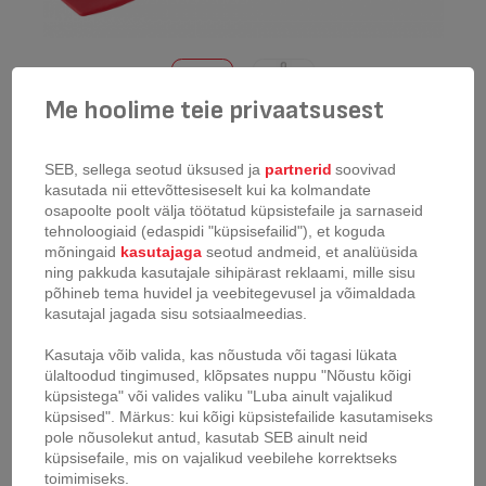
Me hoolime teie privaatsusest
Silikoonlusikas Tefal Ingenio
SEB, sellega seotud üksused ja
partnerid
soovivad
kasutada nii ettevõttesiseselt kui ka kolmandate
toote kood:
K2064214
osapoolte poolt välja töötatud küpsistefaile ja sarnaseid
tehnoloogiaid (edaspidi "küpsisefailid"), et koguda
mõningaid
kasutajaga
seotud andmeid, et analüüsida
Toode välja müüdud
ning pakkuda kasutajale sihipärast reklaami, mille sisu
põhineb tema huvidel ja veebitegevusel ja võimaldada
kasutajal jagada sisu sotsiaalmeedias.
Ideaalne toitude õrnaks segamiseks ja toidu tõhusalt kätte saamiseks.
Kasutaja võib valida, kas nõustuda või tagasi lükata
Täielik uus valik esmaklassilisi Tefali kööginõusid, mis on loodud
ülaltoodud tingimused, klõpsates nuppu "Nõustu kõigi
leidlikkusega. Praktilisem kui sinu kaks kätt!
küpsistega" või valides valiku "Luba ainult vajalikud
küpsised". Märkus: kui kõigi küpsistefailide kasutamiseks
pole nõusolekut antud, kasutab SEB ainult neid
küpsisefaile, mis on vajalikud veebilehe korrektseks
toimimiseks.