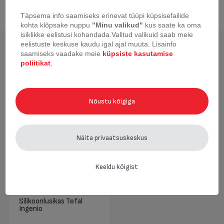
Täpsema info saamiseks erinevat tüüpi küpsisefailide
kohta klõpsake nuppu
"Minu valikud"
kus saate ka oma
isiklikke eelistusi kohandada.
Valitud valikuid saab meie
eelistuste keskuse kaudu igal ajal muuta.
Lisainfo
Hiljuti vaadatud
saamiseks vaadake meie
küpsiste kasutamise
poliitikat
.
Nõustu kõigiga
Näita privaatsuskeskus
Keeldu kõigist
Silikoonlusikas Tefal
Ingenio