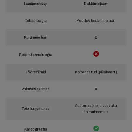
Laadimistüüp
Dokkimisjaam
Tehnoloogia
Pöörlev keskmine hari
Külgmine hari
2
Pööristehnoloogia
Töörežiimid
Kohandatud (püsikaart)
Võimsusastmed
4
Automaatne ja vaevatu
Teie harjumused
tolmuimemine
Kartograafia