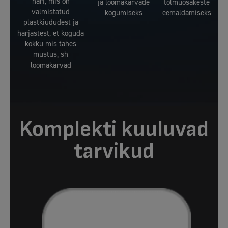
hari, mis on
ja loomakarvade
tolmuosakeste
valmistatud
kogumiseks
eemaldamiseks
plastkiududest ja
harjastest, et koguda
kokku mis tahes
mustus, sh
loomakarvad
Komplekti kuuluvad
tarvikud