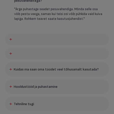
pesuvahenditega?
"Ärge puhastage seadet pesuvahendiga. Mõnda selle osa
võib pesta veega, samas kui teisi osi võib pühkida vaid kuiva
lapiga. Rohkem teavet saate kasutusjuhendist."
Kuidas ma saan oma toodet veel tõhusamalt kasutada?
Kuhu tuleks paigaldada tolmuroboti laadimisjaam?
Hooldustööd ja puhastamine
"Laadimisjaam tuleks paigaldada seina äärde, siledale pinnale
ja kohta, mis on tolmurobotile hõlpsasti ligipääsetav.
Kui tihti tuleks puhastada keskmist harja? Mida selle
Asukohas ei tohi olla mingeid takistusi (matid, vaibad). Jätke
Tehniline tugi
puhastamiseks teha?
laadimisjaama mõlemale küljele vähemalt 1,5 m vaba ruumi ja
laadimisjaama ette vähemalt 2 m vaba ruumi. Kui paigaldate