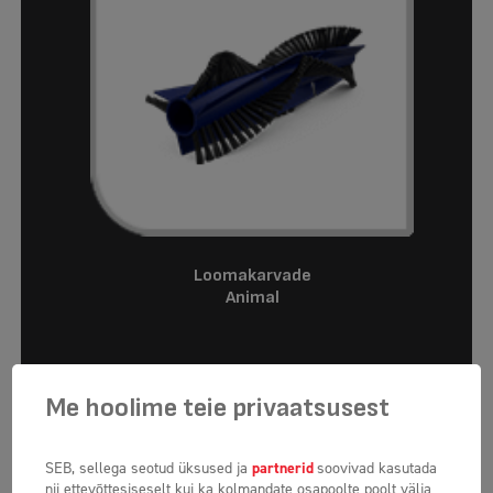
Loomakarvade
Animal
Me hoolime teie privaatsusest
SEB, sellega seotud üksused ja
partnerid
soovivad kasutada
nii ettevõttesiseselt kui ka kolmandate osapoolte poolt välja