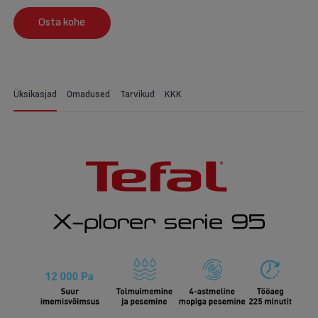
Osta kohe
Üksikasjad
Omadused
Tarvikud
KKK