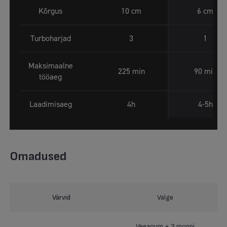
Kõrgus
10 cm
6 cm
Turboharjad
3
1
Maksimaalne
225 min
90 min
tööaeg
Laadimisaeg
4h
4-5h
Omadused
Värvid
Valge
Veeanum + 3 moppi