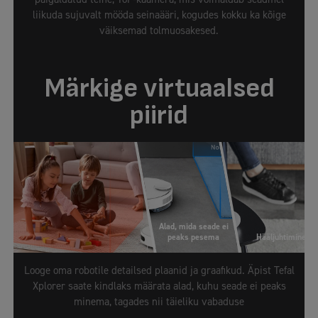
liikuda sujuvalt mööda seinaääri, kogudes kokku ka kõige
väiksemad tolmuosakesed.
Märkige virtuaalsed
piirid
Alad, mida seade ei
peaks pesema
Hääljuhtimine
Looge oma robotile detailsed plaanid ja graafikud. Äpist Tefal
Xplorer saate kindlaks määrata alad, kuhu seade ei peaks
minema, tagades nii täieliku vabaduse