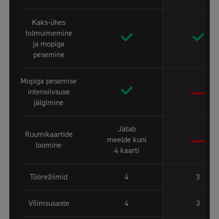
Kaks-ühes
tolmuimemine
ja mopiga
pesemine
Mopiga pesemise
intensiivsuse
jälgimine
Jätab
Ruumikaartide
meelde kuni
loomine
4 kaarti
Töörežiimid
4
3
Võimsusaste
4
3