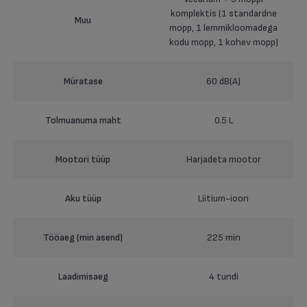
komplektis (1 standardne
Muu
mopp, 1 lemmikloomadega
kodu mopp, 1 kohev mopp)
Müratase
60 dB(A)
Tolmuanuma maht
0.5 L
Mootori tüüp
Harjadeta mootor
Aku tüüp
Liitium-ioon
Tööaeg (min asend)
225 min
Laadimisaeg
4 tundi