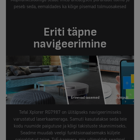
peseb seda, eemaldades ka kõige pisemad tolmuosakesed
Eriti täpne
navigeerimine
Erinevad tasemed
Juhtpult
Tefal Xplorer RG7987 on ülitäpseks navigeerimiseks
varustatud laserkaameraga. Samuti kasutatakse seda teie
kodu ruumide paigutuse ja kõigi takistuste skannimiseks.
Seadme muudab veelgi funktsionaalsemaks küljele
paigaldatud teine, ToF-kaamera, mis võimaldab seadmel