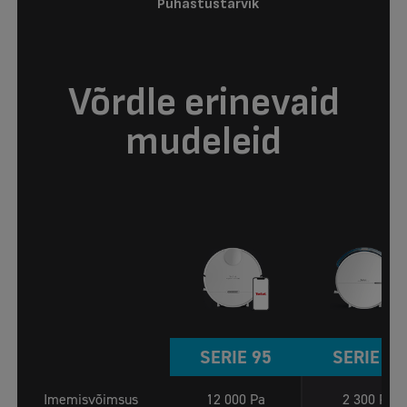
Puhastustarvik
Võrdle erinevaid
mudeleid
SERIE 95
SERIE 60
Imemisvõimsus
12 000 Pa
2 300 Pa