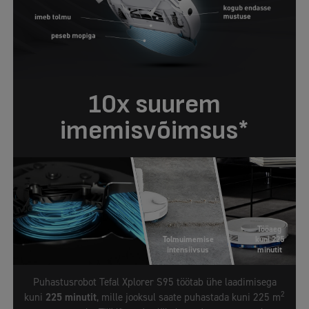
10x suurem
imemisvõimsus*
Tööaeg
Tolmuimemise
kuni 225
intensiivsus
minutit
Puhastusrobot Tefal Xplorer S95 töötab ühe laadimisega
2
kuni
225 minutit
, mille jooksul saate puhastada kuni 225 m