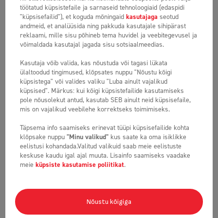
töötatud küpsistefaile ja sarnaseid tehnoloogiaid (edaspidi
"küpsisefailid"), et koguda mõningaid
kasutajaga
seotud
andmeid, et analüüsida ning pakkuda kasutajale sihipärast
reklaami, mille sisu põhineb tema huvidel ja veebitegevusel ja
võimaldada kasutajal jagada sisu sotsiaalmeedias.
Kasutaja võib valida, kas nõustuda või tagasi lükata
ülaltoodud tingimused, klõpsates nuppu "Nõustu kõigi
küpsistega" või valides valiku "Luba ainult vajalikud
küpsised". Märkus: kui kõigi küpsistefailide kasutamiseks
pole nõusolekut antud, kasutab SEB ainult neid küpsisefaile,
mis on vajalikud veebilehe korrektseks toimimiseks.
Täpne
turbohari
Täpsema info saamiseks erinevat tüüpi küpsisefailide kohta
klõpsake nuppu
"Minu valikud"
kus saate ka oma isiklikke
eelistusi kohandada.
Valitud valikuid saab meie eelistuste
keskuse kaudu igal ajal muuta.
Lisainfo saamiseks vaadake
meie
küpsiste kasutamise poliitikat
.
Nõustu kõigiga