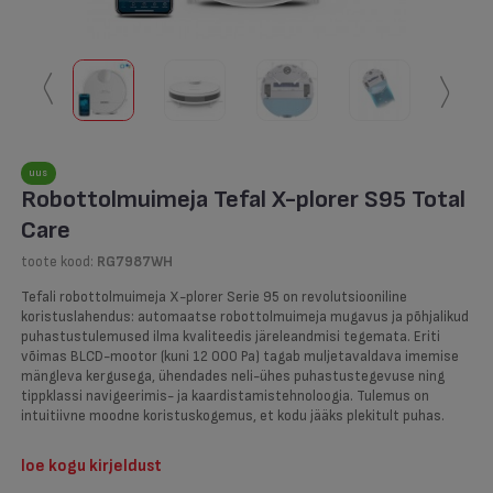
〱
〱
uus
Robottolmuimeja Tefal X-plorer S95 Total
Care
toote kood:
RG7987WH
Tefali robottolmuimeja X-plorer Serie 95 on revolutsiooniline
koristuslahendus: automaatse robottolmuimeja mugavus ja põhjalikud
puhastustulemused ilma kvaliteedis järeleandmisi tegemata. Eriti
võimas BLCD-mootor (kuni 12 000 Pa) tagab muljetavaldava imemise
mängleva kergusega, ühendades neli-ühes puhastustegevuse ning
tippklassi navigeerimis- ja kaardistamistehnoloogia. Tulemus on
intuitiivne moodne koristuskogemus, et kodu jääks plekitult puhas.
loe kogu kirjeldust