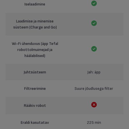
Iselaadimine
Laadimise ja minemise
süsteem (Charge and Go)
Wi-Fi ühenduvus (äpp Tefal
robottolmuimejad ja
häälabilised)
Juhtsüsteem
Jah: äpp
Filtreerimine
Suure jõudlusega filter
Rääkiv robot
Eraldi kasutatav
225 min