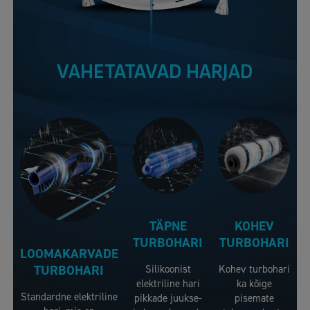
VAHETATAVAD HARJAD
TÄPNE
KOHEV
TURBOHARI
TURBOHARI
LOOMAKARVADE
TURBOHARI
Silikoonist
Kohev turbohari
elektriline hari
ka kõige
Standardne elektriline
pikkade juukse-
pisemate