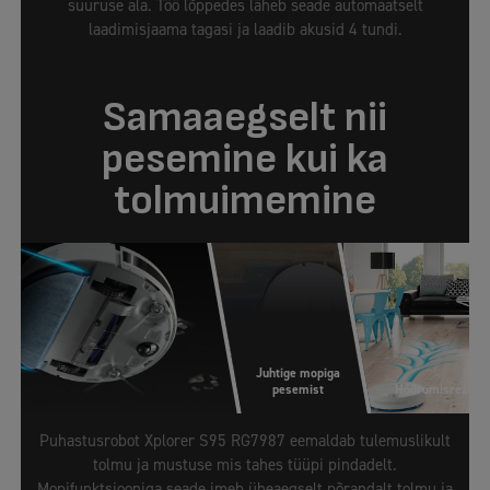
suuruse ala. Töö lõppedes läheb seade automaatselt
laadimisjaama tagasi ja laadib akusid 4 tundi.
Samaaegselt nii
pesemine kui ka
tolmuimemine
Juhtige mopiga
pesemist
Hõõrumisrežiim
Puhastusrobot Xplorer S95 RG7987 eemaldab tulemuslikult
tolmu ja mustuse mis tahes tüüpi pindadelt.
Mopifunktsiooniga seade imeb üheaegselt põrandalt tolmu ja