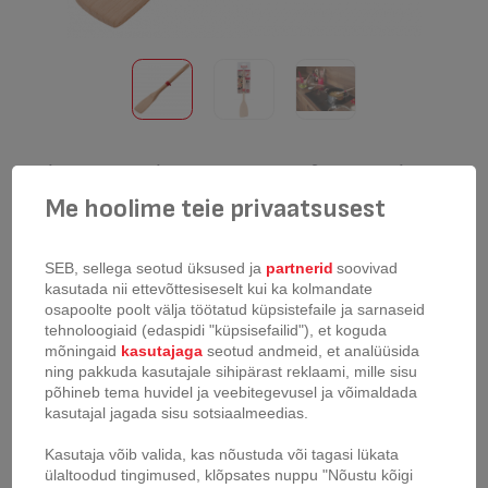
Puidust kaabits nurga all Tefal Ingenio
Me hoolime teie privaatsusest
toote kood:
K2300814
Toode välja müüdud
SEB, sellega seotud üksused ja
partnerid
soovivad
kasutada nii ettevõttesiseselt kui ka kolmandate
osapoolte poolt välja töötatud küpsistefaile ja sarnaseid
tehnoloogiaid (edaspidi "küpsisefailid"), et koguda
Ingenio Wood köögiriistad on varustatud libisemiskindlate
mõningaid
kasutajaga
seotud andmeid, et analüüsida
silikoonrõngastega, mis on loodud põletuste vältimiseks, et muuta
ning pakkuda kasutajale sihipärast reklaami, mille sisu
toiduvalmistamine mugavamaks, ilma et tekiks mittekleepuva
põhineb tema huvidel ja veebitegevusel ja võimaldada
kattekihi kriimustusoht. Mõnusam toiduvalmistamise kogemus on
kasutajal jagada sisu sotsiaalmeedias.
käeulatuses täiusliku puidust köögitarvikute kollektsiooniga, mis on
valmistatud kõrgekvaliteedilisest puidust, mis on mõeldud vähem
Kasutaja võib valida, kas nõustuda või tagasi lükata
soojust juhtima, et tagada iga päev turvalisem ja lihtsam
ülaltoodud tingimused, klõpsates nuppu "Nõustu kõigi
toiduvalmistamine. Avasta kvaliteetse puiduga köögitarvikute kogu