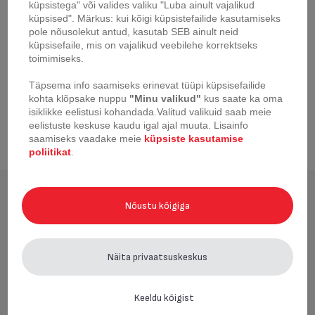
valik, mis on pärit 100% keskkonnasõbralikest allikatest, et saada
küpsistega" või valides valiku "Luba ainult vajalikud
süüvaba toiduvalmistamise kogemus, mis austab keskkonda. Tefal
küpsised". Märkus: kui kõigi küpsistefailide kasutamiseks
Ingenio Wood köögiriistad ja tarvikud, mis sobivad ideaalselt kokku
pole nõusolekut antud, kasutab SEB ainult neid
loodusliku Tefal Natura kööginõude sarjaga, pakuvad nutikaid lahendusi
küpsisefaile, mis on vajalikud veebilehe korrektseks
igapäevaseks toiduvalmistamiseks.
toimimiseks.
Täpsema info saamiseks erinevat tüüpi küpsisefailide
kohta klõpsake nuppu
"Minu valikud"
kus saate ka oma
isiklikke eelistusi kohandada.
Valitud valikuid saab meie
eelistuste keskuse kaudu igal ajal muuta.
Lisainfo
saamiseks vaadake meie
küpsiste kasutamise
poliitikat
.
Hiljuti vaadatud
Nõustu kõigiga
Näita privaatsuskeskus
Keeldu kõigist