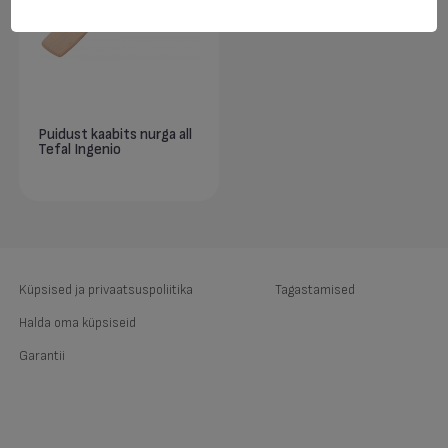
Puidust kaabits nurga all
Tefal Ingenio
Küpsised ja privaatsuspoliitika
Tagastamised
Halda oma küpsiseid
Garantii