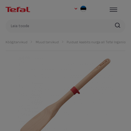
Köögitarvikud
Muud tarvikud
Puidust kaabits nurga all Tefal Ingenio