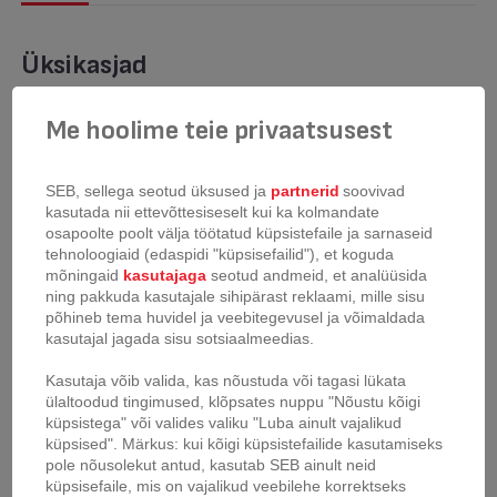
Üksikasjad
Me hoolime teie privaatsusest
Delibake küpsetusvorm: edu magus maitse Jätke hüvasti kardetud
tõehetkega ja tervitage edu magusat maitset. 23 cm lahtikäiva
koogivormiga Delibake saate stressivabalt nautida ka kõige
SEB, sellega seotud üksused ja
partnerid
soovivad
õhulisemate hõrgutiste küpsetamist, seda tänu eemaldatavale
kasutada nii ettevõttesiseselt kui ka kolmandate
koogivormi rõngale, mida on lihtne ära võtta, ja suurele servaga
osapoolte poolt välja töötatud küpsistefaile ja sarnaseid
põhjale, mis ei lase tainal üle voolata. Topeltpõhja saab kasutada ka
serveerimisalusena, nii et kooki ei ole vaja kuskile mujale tõsta! Kõige
tehnoloogiaid (edaspidi "küpsisefailid"), et koguda
krooniks on mittenakkuv kate lihtsaks puhastamiseks.
mõningaid
kasutajaga
seotud andmeid, et analüüsida
Kõrgekvaliteetne süsinikteras ning Saksa teadmised ja oskused -
ning pakkuda kasutajale sihipärast reklaami, mille sisu
Delibake küpsetusvorm on edu võti!
põhineb tema huvidel ja veebitegevusel ja võimaldada
kasutajal jagada sisu sotsiaalmeedias.
Omadused
Kasutaja võib valida, kas nõustuda või tagasi lükata
ülaltoodud tingimused, klõpsates nuppu "Nõustu kõigi
küpsistega" või valides valiku "Luba ainult vajalikud
küpsised". Märkus: kui kõigi küpsistefailide kasutamiseks
pole nõusolekut antud, kasutab SEB ainult neid
Võib pesta
küpsisefaile, mis on vajalikud veebilehe korrektseks
nõudepesumasinas