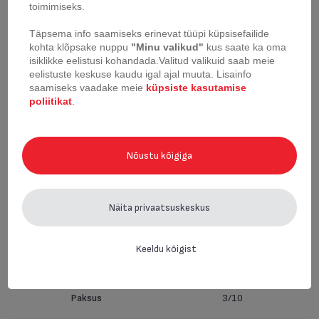
toimimiseks.
Täpsema info saamiseks erinevat tüüpi küpsisefailide
Sisemine
Lakitud
kohta klõpsake nuppu
"Minu valikud"
kus saate ka oma
pinnakate/viimistlus
isiklikke eelistusi kohandada.
Valitud valikuid saab meie
eelistuste keskuse kaudu igal ajal muuta.
Lisainfo
saamiseks vaadake meie
küpsiste kasutamise
Väline pinnakate/viimistlus
Lakitud
poliitikat
.
Tehniline perekond (BO)
Lahtikäiv vorm
Nõustu kõigiga
Mõõtmed (BO)
23 cm
Näita privaatsuskeskus
Sisekatte värv
Hall
Keeldu kõigist
Väliskatte värv (BO)
Punane
Paksus
3/10