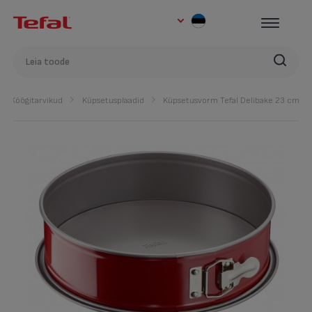
Köögitarvikud
Küpsetusplaadid
Küpsetusvorm Tefal Delibake 23 cm