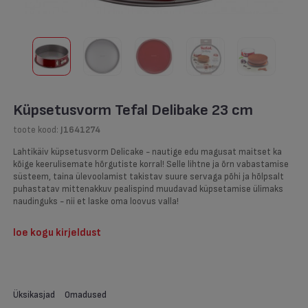
Küpsetusvorm Tefal Delibake 23 cm
toote kood:
J1641274
Lahtikäiv küpsetusvorm Delicake - nautige edu magusat maitset ka
kõige keerulisemate hõrgutiste korral! Selle lihtne ja õrn vabastamise
süsteem, taina ülevoolamist takistav suure servaga põhi ja hõlpsalt
puhastatav mittenakkuv pealispind muudavad küpsetamise ülimaks
naudinguks - nii et laske oma loovus valla!
loe kogu kirjeldust
Üksikasjad
Omadused