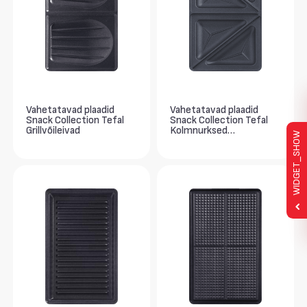
Vahetatavad plaadid
Vahetatavad plaadid
Snack Collection Tefal
Snack Collection Tefal
Grillvõileivad
Kolmnurksed
WIDGET_SHOW
grillvõileivad