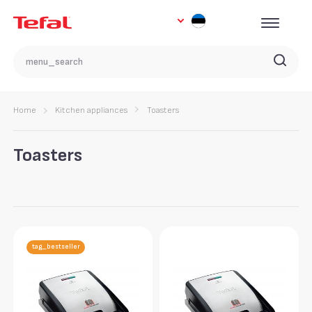
Home
Kitchen appliances
Toasters
Toasters
tag_bestseller