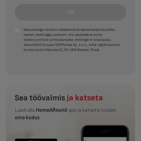
Telli
*
Käesolevaga nõustun vabatahtlikult saama kaubanduslikku
teavet, sealhulgas uudiskiri, mis saadetakse mulle
elektrooniliste suhtluskanalite, eelkõige e-kirja kaudu,
ettevõttelt Groupe SEB Polska Sp. z o.o., mille registreeritud
kontor asub Inflancka 4C, 00-189 Warsaw, Poola.
Sea töövalmis
ja katseta
Laadi alla
HomeARound
äpp ja katseta toodet
oma kodus
.