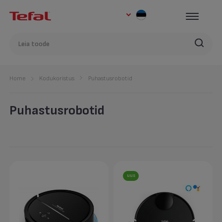
Home
Kodukoristus
Puhastusrobotid
Puhastusrobotid
uus