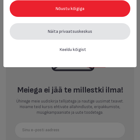
Nõustu kõigiga
Näita privaatsuskeskus
Keeldu kõigist
Meiega ei jää te millestki ilma!
Ühinege meie uudiskirja tellijatega ja nautige uusimat teavet.
Hoiame teid kursis ehtivate allahindluste, eripakkumiste,
müügikampaaniate ja uute toodetega.