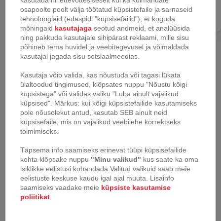
kasutada nii ettevõttesiseselt kui ka kolmandate
Registreeru
osapoolte poolt välja töötatud küpsistefaile ja sarnaseid
uus
tehnoloogiaid (edaspidi "küpsisefailid"), et koguda
mõningaid
kasutajaga
seotud andmeid, et analüüsida
ning pakkuda kasutajale sihipärast reklaami, mille sisu
põhineb tema huvidel ja veebitegevusel ja võimaldada
kasutajal jagada sisu sotsiaalmeedias.
Kasutaja võib valida, kas nõustuda või tagasi lükata
ülaltoodud tingimused, klõpsates nuppu "Nõustu kõigi
küpsistega" või valides valiku "Luba ainult vajalikud
küpsised". Märkus: kui kõigi küpsistefailide kasutamiseks
pole nõusolekut antud, kasutab SEB ainult neid
küpsisefaile, mis on vajalikud veebilehe korrektseks
Robottolmuimeja Tefal
toimimiseks.
X-plorer 120 AI Animal &
Allergy
Täpsema info saamiseks erinevat tüüpi küpsisefailide
kohta klõpsake nuppu
"Minu valikud"
kus saate ka oma
isiklikke eelistusi kohandada.
Valitud valikuid saab meie
eelistuste keskuse kaudu igal ajal muuta.
Lisainfo
saamiseks vaadake meie
küpsiste kasutamise
poliitikat
.
Lk kohta
12