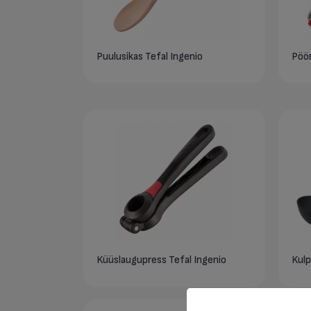
Puulusikas Tefal Ingenio
Pöör
Küüslaugupress Tefal Ingenio
Kulp