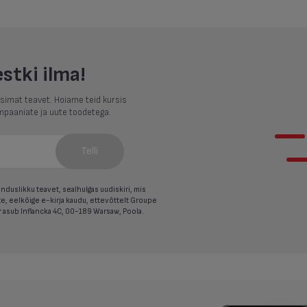
estki ilma!
uusimat teavet. Hoiame teid kursis
mpaaniate ja uute toodetega.
Telli
duslikku teavet, sealhulgas uudiskiri, mis
e, eelkõige e-kirja kaudu, ettevõttelt Groupe
or asub Inflancka 4C, 00-189 Warsaw, Poola.