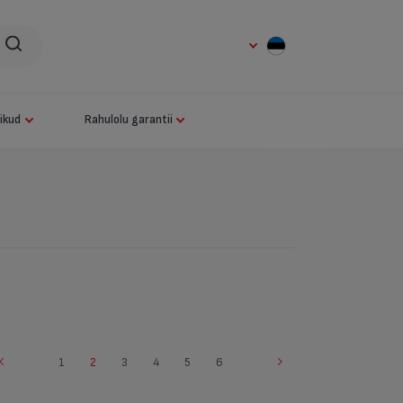
ikud
Rahulolu garantii
1
2
3
4
5
6