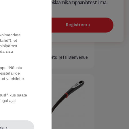
KOKKUPANEK
reklaamikampaaniatest ilma.
Registreeru
a kolmandate
ilid"), et
sihipärast
ada sisu
Pannkoogikaabits Tefal Bienvenue
nuppu "Nõustu
sistefailide
kud veebilehe
ikud"
kus saate
igal ajal
eskus