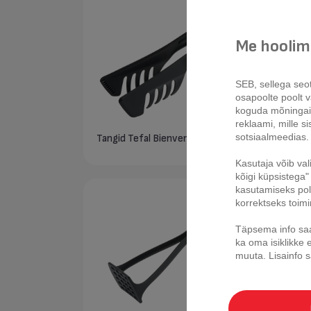
Me hoolime
SEB, sellega seo
osapoolte poolt vä
koguda mõninga
reklaami, mille s
sotsiaalmeedias.
Tangid Tefal Bienvenue
Kaab
Kasutaja võib val
kõigi küpsistega" 
kasutamiseks pole
korrektseks toim
Täpsema info saa
ka oma isiklikke 
muuta.
Lisainfo