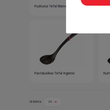
Pudrunui Tefal Bienvenue
Kulp
Pastalusikas Tefal Ingenio
Kurn
Lk kohta
24