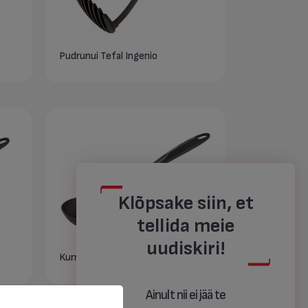
Pudrunui Tefal Ingenio
Klõpsake siin, et
tellida meie
uudiskiri!
Kurnamislusikas Tefal Bienvenue
Ainult nii ei jää te