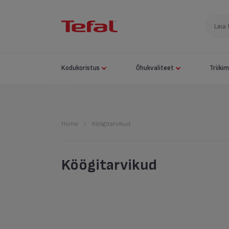
Kodukoristus
Õhukvaliteet
Triiki
Home
Köögitarvikud
Köögitarvikud