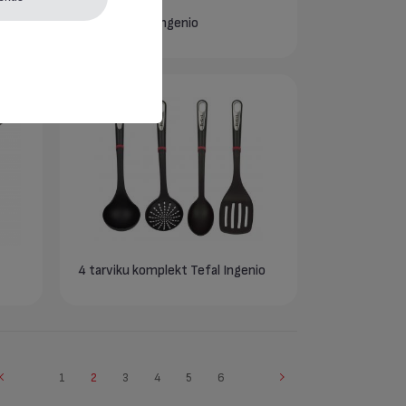
Lusikas Tefal Ingenio
4 tarviku komplekt Tefal Ingenio
1
2
3
4
5
6