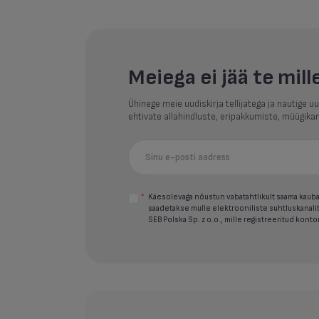
Meiega ei jää te mill
Ühinege meie uudiskirja tellijatega ja nautige 
ehtivate allahindluste, eripakkumiste, müügika
*
Käesolevaga nõustun vabatahtlikult saama kauban
saadetakse mulle elektrooniliste suhtluskanalit
SEB Polska Sp. z o.o., mille registreeritud kont