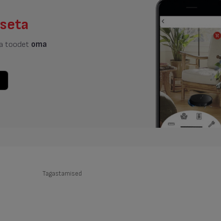
tseta
ta toodet
oma
Tagastamised