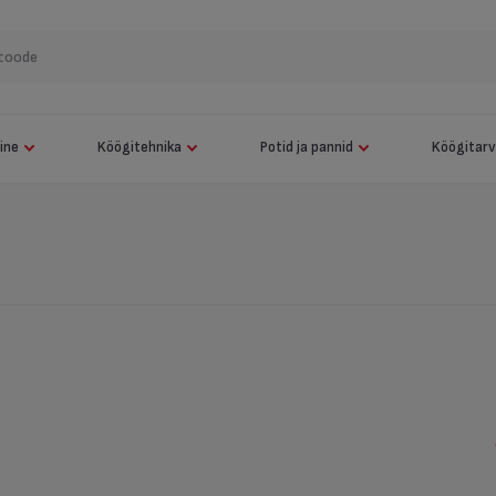
Näita kõiki
Elektrigrill Tefal OptiGrill Elite XL
Kuumaõhufritüür Tefal Easy Fry & Grill 9 in 1
mine
Köögitehnika
Potid ja pannid
Köögitarv
Robottolmuimeja Tefal X-plorer 120 AI Animal & Allergy
Pottide komplekt + Käepide Tefal Jamie Oliver 9-osaline
Robottolmuimeja Tefal X-plorer 120 AI Animal & Allergy