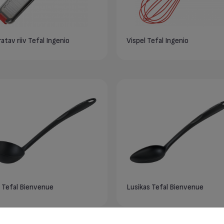
atav riiv Tefal Ingenio
Vispel Tefal Ingenio
 Tefal Bienvenue
Lusikas Tefal Bienvenue