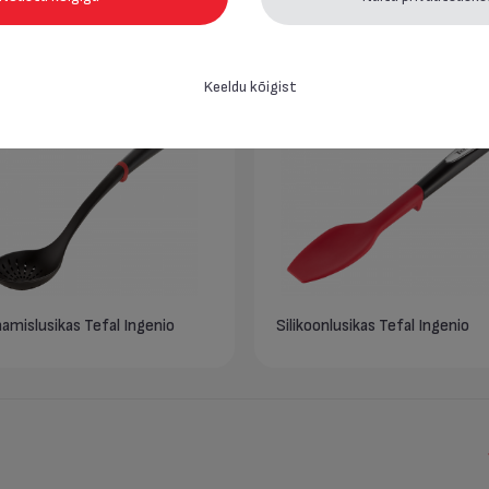
 Tefal Ingenio
Laotur Tefal Ingenio
Keeldu kõigist
amislusikas Tefal Ingenio
Silikoonlusikas Tefal Ingenio