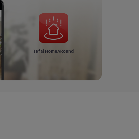
Tefal HomeARound