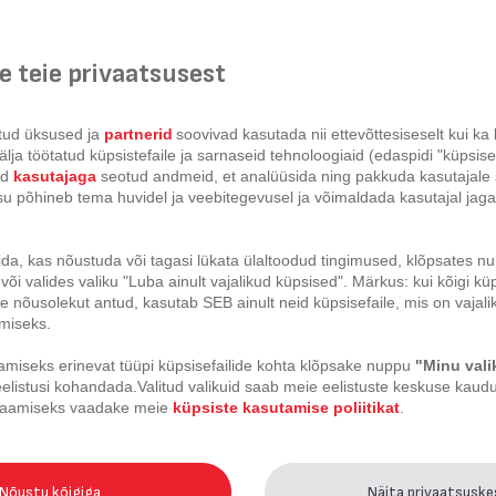
 teie privaatsusest
tud üksused ja
partnerid
soovivad kasutada nii ettevõttesiseselt kui k
lja töötatud küpsistefaile ja sarnaseid tehnoloogiaid (edaspidi "küpsisefa
id
kasutajaga
seotud andmeid, et analüüsida ning pakkuda kasutajale 
isu põhineb tema huvidel ja veebitegevusel ja võimaldada kasutajal jag
its Tefal Bienvenue
Pikk kaabits Tefal Bienvenue
ida, kas nõustuda või tagasi lükata ülaltoodud tingimused, klõpsates 
või valides valiku "Luba ainult vajalikud küpsised". Märkus: kui kõigi küp
 nõusolekut antud, kasutab SEB ainult neid küpsisefaile, mis on vajali
imiseks.
miseks erinevat tüüpi küpsisefailide kohta klõpsake nuppu
"Minu val
eelistusi kohandada.
Valitud valikuid saab meie eelistuste keskuse kaudu 
 saamiseks vaadake meie
küpsiste kasutamise poliitikat
.
Nõustu kõigiga
Näita privaatsusk