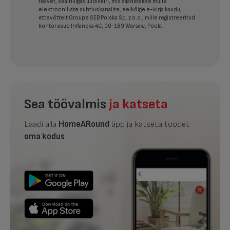
teavet, sealhulgas uudiskiri, mis saadetakse mulle
elektrooniliste suhtluskanalite, eelkõige e-kirja kaudu,
ettevõttelt Groupe SEB Polska Sp. z o.o., mille registreeritud
kontor asub Inflancka 4C, 00-189 Warsaw, Poola.
Sea töövalmis
ja katseta
Laadi alla
HomeARound
äpp ja katseta toodet
oma kodus
.