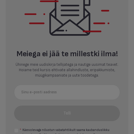
Meiega ei jää te millestki ilma!
Ühinege meie uudiskirja tellijatega ja nautige uusimat teavet.
Hoiame teid kursis ehtivate allahindluste, eripakkumiste,
müügikampaaniate ja uute toodetega.
Telli
*
Käesolevaga nõustun vabatahtlikult saama kaubanduslikku