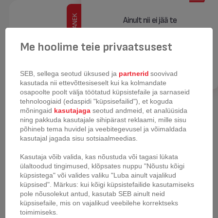
KOKKUPANEK
Ainult nii ei jää te
reklaamikampaaniatest ilma.
Me hoolime teie privaatsusest
Registreeru
SEB, sellega seotud üksused ja
partnerid
soovivad
kasutada nii ettevõttesiseselt kui ka kolmandate
osapoolte poolt välja töötatud küpsistefaile ja sarnaseid
tehnoloogiaid (edaspidi "küpsisefailid"), et koguda
mõningaid
kasutajaga
seotud andmeid, et analüüsida
ning pakkuda kasutajale sihipärast reklaami, mille sisu
Küpsetusvorm Tefal
Küpsetusvorm Tefal
põhineb tema huvidel ja veebitegevusel ja võimaldada
Delibake 36x24 cm
Delibake 28 cm
kasutajal jagada sisu sotsiaalmeedias.
Kasutaja võib valida, kas nõustuda või tagasi lükata
ülaltoodud tingimused, klõpsates nuppu "Nõustu kõigi
küpsistega" või valides valiku "Luba ainult vajalikud
küpsised". Märkus: kui kõigi küpsistefailide kasutamiseks
pole nõusolekut antud, kasutab SEB ainult neid
küpsisefaile, mis on vajalikud veebilehe korrektseks
toimimiseks.