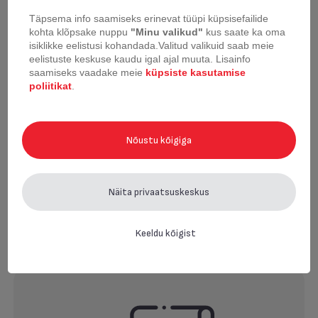
Täpsema info saamiseks erinevat tüüpi küpsisefailide
kohta klõpsake nuppu
"Minu valikud"
kus saate ka oma
isiklikke eelistusi kohandada.
Valitud valikuid saab meie
eelistuste keskuse kaudu igal ajal muuta.
Lisainfo
saamiseks vaadake meie
küpsiste kasutamise
poliitikat
.
Küpsetusvorm Tefal
Delibake 22 cm
Nõustu kõigiga
Näita privaatsuskeskus
Lk kohta
36
Keeldu kõigist